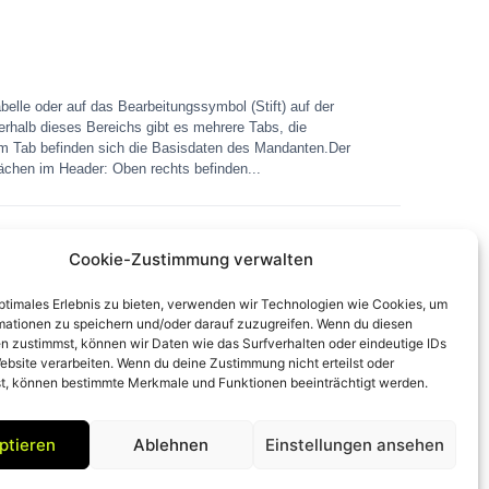
belle oder auf das Bearbeitungssymbol (Stift) auf der
erhalb dieses Bereichs gibt es mehrere Tabs, die
m Tab befinden sich die Basisdaten des Mandanten.Der
flächen im Header: Oben rechts befinden...
Formular
Cookie-Zustimmung verwalten
optimales Erlebnis zu bieten, verwenden wir Technologien wie Cookies, um
mationen zu speichern und/oder darauf zuzugreifen. Wenn du diesen
n zustimmst, können wir Daten wie das Surfverhalten oder eindeutige IDs
altfläche „Einladen“.Diese Funktion ermöglicht das
ebsite verarbeiten. Wenn du deine Zustimmung nicht erteilst oder
ieren und seine Basisdaten eingeben kann. Schritt 1:
t, können bestimmte Merkmale und Funktionen beeinträchtigt werden.
en Schritt 4: Registrierung des Mandanten
ptieren
Ablehnen
Einstellungen ansehen