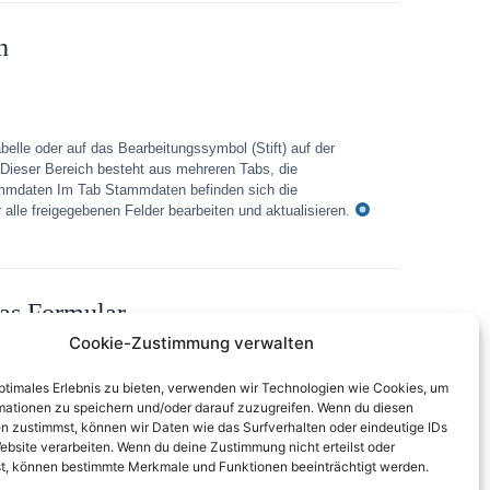
n
belle oder auf das Bearbeitungssymbol (Stift) auf der
.Dieser Bereich besteht aus mehreren Tabs, die
tammdaten Im Tab Stammdaten befinden sich die
lle freigegebenen Felder bearbeiten und aktualisieren.
as Formular
Cookie-Zustimmung verwalten
optimales Erlebnis zu bieten, verwenden wir Technologien wie Cookies, um
mationen zu speichern und/oder darauf zuzugreifen. Wenn du diesen
tfläche „Einladen“.Diese Funktion dient dazu, einem
n zustimmst, können wir Daten wie das Surfverhalten oder eindeutige IDs
System registrieren und seine Stammdaten hinterlegen
ebsite verarbeiten. Wenn du deine Zustimmung nicht erteilst oder
odul Unternehmen.Es wird eine Übersicht aller
t, können bestimmte Merkmale und Funktionen beeinträchtigt werden.
laden, klicken Sie oben rechts...